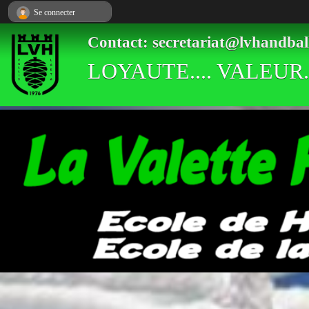
Panneau de gestion des cookies
Se connecter
Contact: secretariat@lvhandbal
LOYAUTE.... VALEUR..