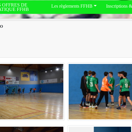
S OFFRES DE
Les règlements FFHB
Inscriptions 
ATIQUE FFHB
CO