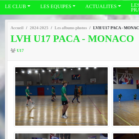
LE
LE CLUB
LES EQUIPES
ACTUALITES
PR
Accueil
2024-2025
Les albums photos
LVH U17 PACA - MONA
LVH U17 PACA - MONACO
U17