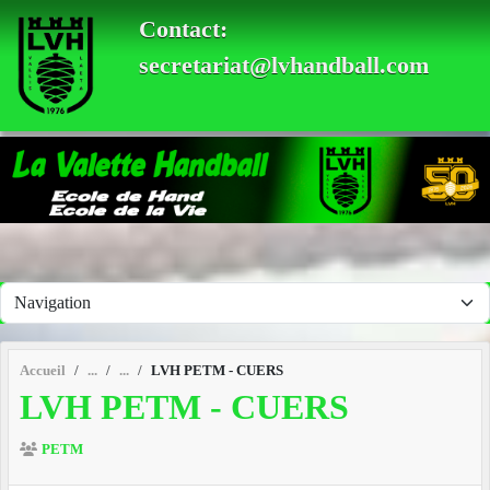
Panneau de gestion des cookies
Contact:
secretariat@lvhandball.com
Accueil
LVH PETM - CUERS
LVH PETM - CUERS
PETM