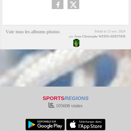
Voir tous les albums photos
Publié le
23 nov. 2024
par
Jean-Christophe WEINGAERTNER
SPORTS
REGIONS
105608
visites