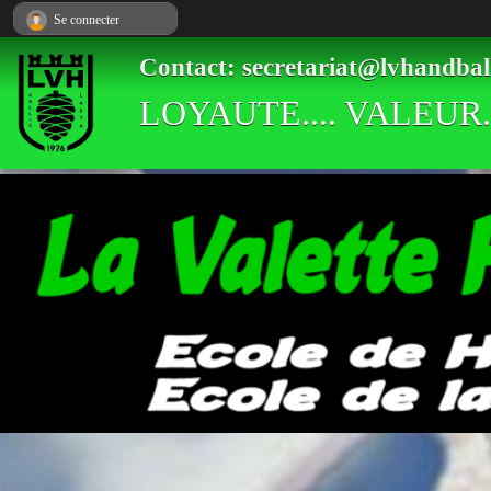
Panneau de gestion des cookies
Se connecter
Contact: secretariat@lvhandbal
LOYAUTE.... VALEUR..