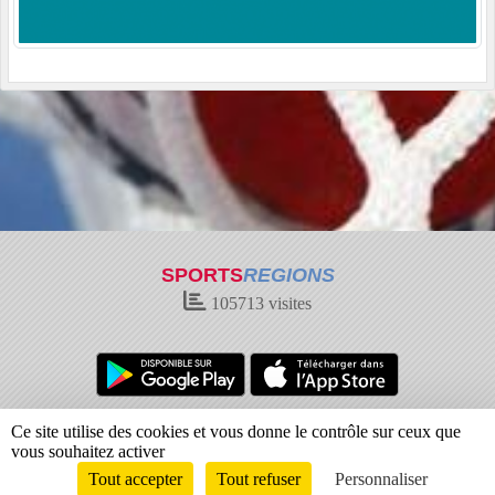
SPORTS
REGIONS
105713
visites
Charte cookies
Gestion des cookies
Ce site utilise des cookies et vous donne le contrôle sur ceux que
Informations légales
Signaler un contenu inapproprié
vous souhaitez activer
Tout accepter
Tout refuser
Personnaliser
Envie de participer ?
Connexion