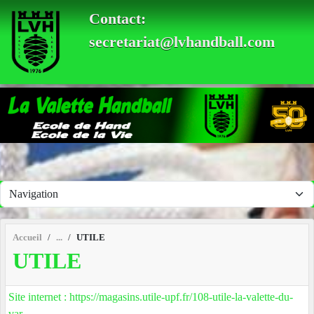
Panneau de gestion des cookies
Contact:
secretariat@lvhandball.com
Accueil
UTILE
UTILE
Site internet : https://magasins.utile-upf.fr/108-utile-la-valette-du-
var