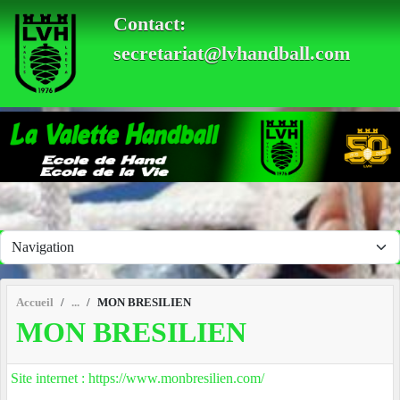
Panneau de gestion des cookies
Contact:
secretariat@lvhandball.com
Accueil
MON BRESILIEN
MON BRESILIEN
Site internet : https://www.monbresilien.com/