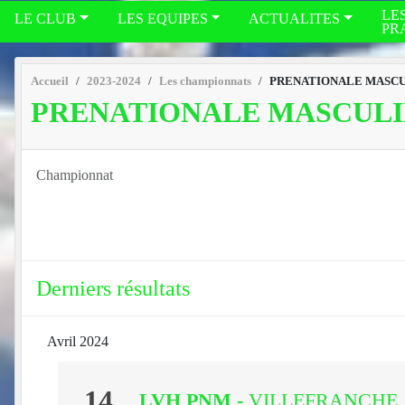
LE
LE CLUB
LES EQUIPES
ACTUALITES
PR
Accueil
2023-2024
Les championnats
PRENATIONALE MASC
PRENATIONALE MASCUL
Championnat
Derniers résultats
Avril 2024
14
LVH PNM
-
VILLEFRANCHE