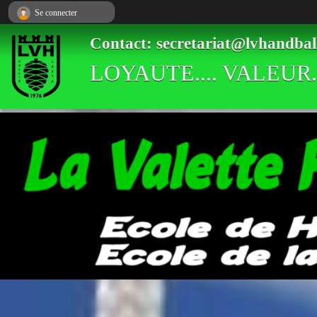
Panneau de gestion des cookies
Se connecter
Contact: secretariat@lvhandbal
LOYAUTE.... VALEUR..