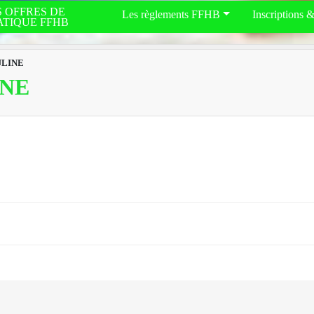
S OFFRES DE
Les règlements FFHB
Inscriptions 
ATIQUE FFHB
ULINE
INE