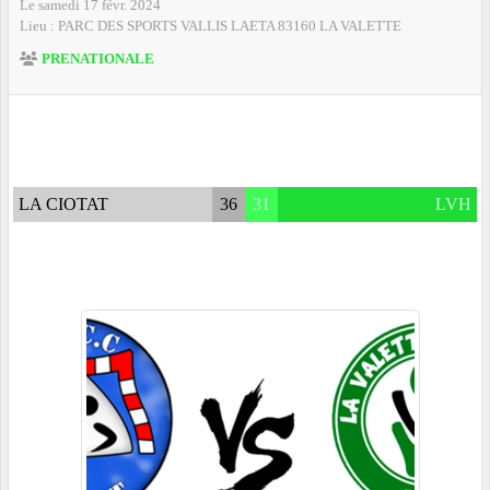
Le
samedi
17
févr.
2024
Lieu :
PARC DES SPORTS VALLIS LAETA
83160
LA VALETTE
PRENATIONALE
LA CIOTAT
36
31
LVH