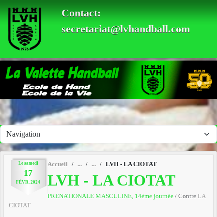
Panneau de gestion des cookies
Contact:
secretariat@lvhandball.com
Le
samedi
Accueil
LVH - LA CIOTAT
17
LVH - LA CIOTAT
FÉVR.
2024
PRENATIONALE MASCULINE, 14ème journée
/ Contre
LA
CIOTAT