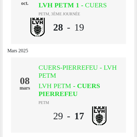
oct.
LVH PETM 1
-
CUERS
PETM, 3ÈME JOURNÉE
28
-
19
Mars 2025
CUERS-PIERREFEU - LVH
PETM
08
LVH PETM
- CUERS
mars
PIERREFEU
PETM
29
-
17