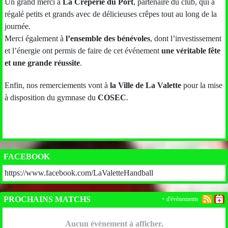
Un grand merci à
La Crêperie du Port
, partenaire du club, qui a
régalé petits et grands avec de délicieuses crêpes tout au long de la
journée.
Merci également à
l’ensemble des bénévoles
, dont l’investissement
et l’énergie ont permis de faire de cet événement
une véritable fête
et une grande réussite
.
Enfin, nos remerciements vont à
la Ville de La Valette
pour la mise
à disposition du gymnase du
COSEC
.
FACEBOOK
https://www.facebook.com/LaValetteHandball
PROCHAINS MATCHS
+ d'évènements
Aucun évènement à afficher.