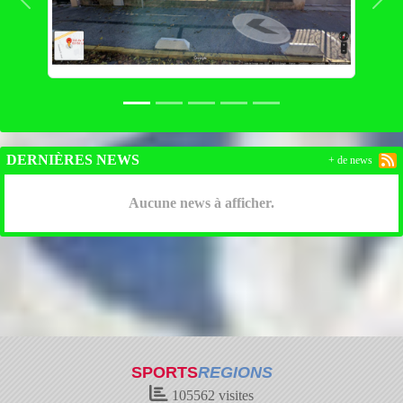
Précedent
Suiv
DERNIÈRES NEWS
+ de news
Aucune news à afficher.
SPORTS
REGIONS
105562
visites