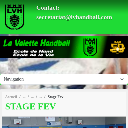
Panneau de gestion des cookies
Contact:
secretariat@lvhandball.com
Accueil
Stage Fev
STAGE FEV