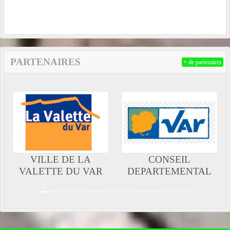
PARTENAIRES
+ de partenaires
Précedent
Suiv
 LA
CONSEIL
INTERSPOR
U VAR
DEPARTEMENTAL