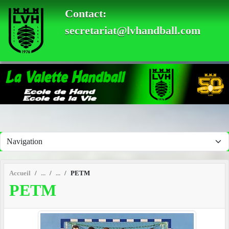
Panneau de gestion des cookies
Contact:
secretariat@lvhandball.com
Accueil
PETM
PETM