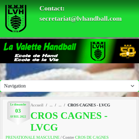
Panneau de gestion des cookies
Contact:
secretariat@lvhandball.com
Le
dimanche
Accueil
CROS CAGNES - LVCG
03
CROS CAGNES -
AVRIL
2022
LVCG
PRENATIONALE MASCULINE
/ Contre
CROS DE CAGNES