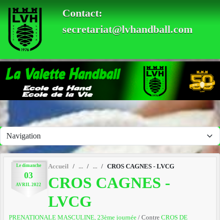
Panneau de gestion des cookies
Contact:
secretariat@lvhandball.com
Le
dimanche
Accueil
CROS CAGNES - LVCG
03
CROS CAGNES -
AVRIL
2022
LVCG
PRENATIONALE MASCULINE, 23ème journée
/ Contre
CROS DE