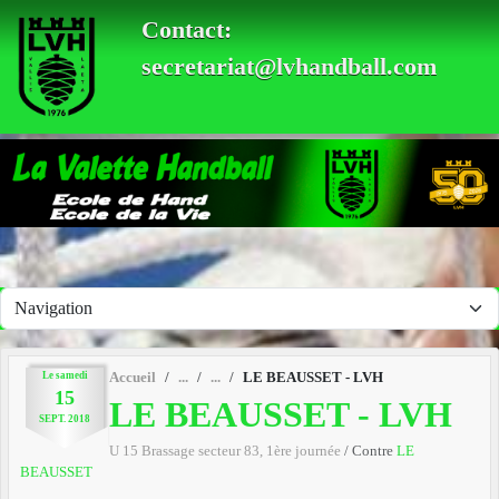
Panneau de gestion des cookies
Contact:
secretariat@lvhandball.com
Le
samedi
Accueil
LE BEAUSSET - LVH
15
LE BEAUSSET - LVH
SEPT.
2018
U 15 Brassage secteur 83, 1ère journée
/ Contre
LE
BEAUSSET