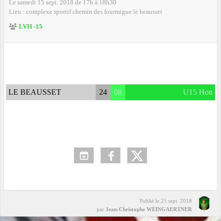
Le
samedi
15
sept.
2018
de 17h à 18h30
Lieu :
complexe sportif chemin des fourmigue
le beausset
LVH -15
LE BEAUSSET
24
08
U15 Hon
Publié le
25 sept. 2018
par
Jean-Christophe WEINGAERTNER