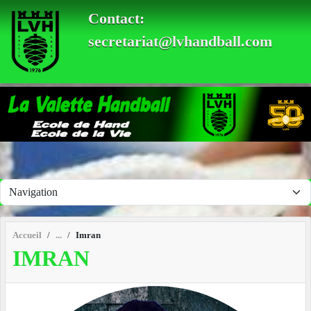
Panneau de gestion des cookies
Contact:
secretariat@lvhandball.com
Accueil
Imran
IMRAN