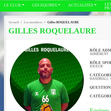
LE
LE CLUB
LES EQUIPES
ACTUALITES
PR
Accueil
Les membres
Gilles ROQUELAURE
GILLES ROQUELAURE
RÔLE ADMI
ADHÉRENT
RÔLE SPOR
JOUEUR
CATÉGORIE
HANDBALL + 
QUESTION
CATÉGORI
Equipes