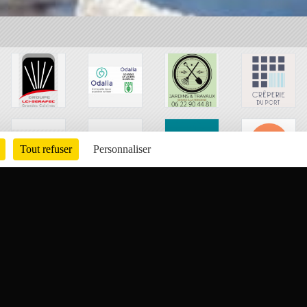
Tout refuser
Personnaliser
Charte cookies
Gestion des cookies
ons légales
Signaler un contenu inapproprié