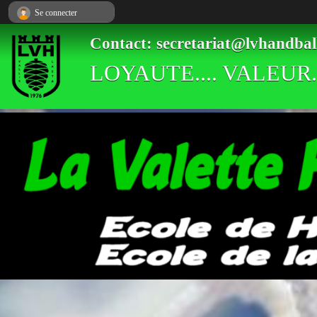
Panneau de gestion des cookies
Se connecter
Contact: secretariat@lvhandbal
LOYAUTE.... VALEUR..