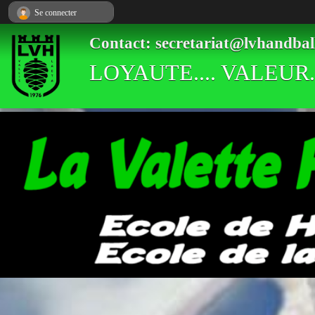
Panneau de gestion des cookies
Se connecter
Contact: secretariat@lvhandbal
LOYAUTE.... VALEUR..