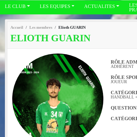
LE
LE CLUB
LES EQUIPES
ACTUALITES
PR
Accueil
Les membres
Elioth GUARIN
ELIOTH GUARIN
RÔLE ADMI
ADHÉRENT
RÔLE SPOR
JOUEUR
CATÉGORIE
HANDBALL + 
QUESTION
CATÉGORI