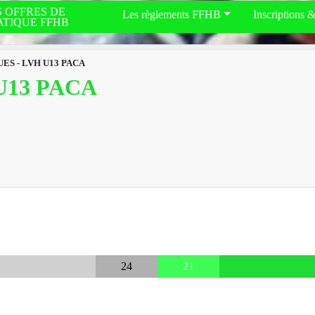
S OFFRES DE
Les règlements FFHB
Inscriptions 
ATIQUE FFHB
ES - LVH U13 PACA
U13 PACA
24
21