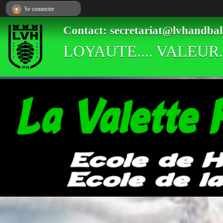
Panneau de gestion des cookies
Se connecter
Contact: secretariat@lvhandbal
LOYAUTE.... VALEUR..