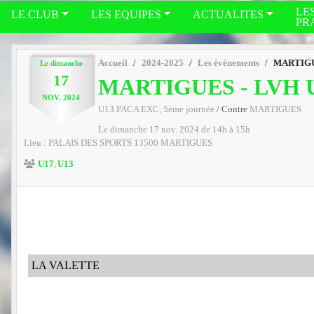
LE
LE CLUB
LES EQUIPES
ACTUALITES
PR
Accueil
2024-2025
Les évènements
MARTIGU
Le
dimanche
17
MARTIGUES - LVH 
NOV.
2024
U13 PACA EXC, 5ème journée
/ Contre
MARTIGUES
Le
dimanche
17
nov.
2024
de 14h à 15h
Lieu :
PALAIS DES SPORTS
13500
MARTIGUES
U17
U13
LA VALETTE