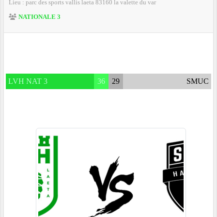
Lieu :
parc des sports vallis laeta
83160
la valette du var
NATIONALE 3
LVH NAT 3
36
29
SMUC