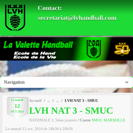
Panneau de gestion des cookies
Contact:
secretariat@lvhandball.com
Le
samedi
Accueil
LVH NAT 3 - SMUC
12
LVH NAT 3 - SMUC
OCT.
2024
NATIONALE 3, 5ème journée
/ Contre
SMUC MARSEILLE
Le
samedi
12
oct.
2024
de 18h30 à 20h30