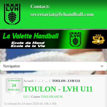
Panneau de gestion des cookies
Contact:
secretariat@lvhandball.com
Le
dimanche
Accueil
TOULON - LVH U11
24
TOULON - LVH U11
MARS
2024
U11
/ Contre
TOULON ASCM
Le
dimanche
24
mars
2024
de 14h à 16h