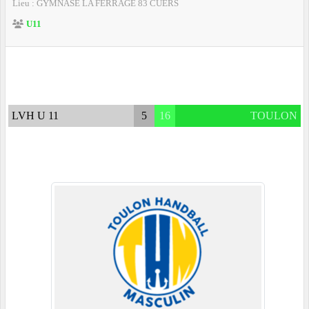
Lieu :
GYMNASE LA FERRAGE
83
CUERS
U11
LVH U 11
5
16
TOULON