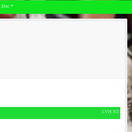
& Doc
LVH N3