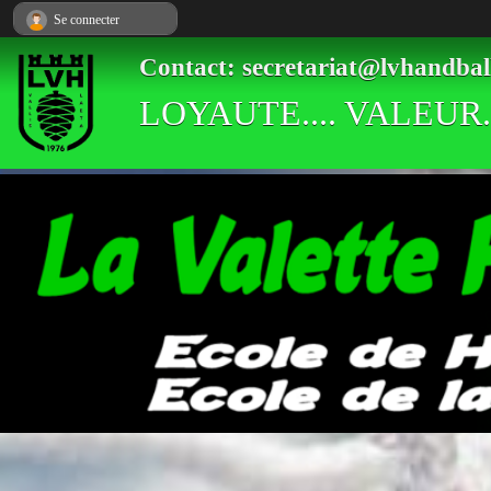
Panneau de gestion des cookies
Se connecter
Contact: secretariat@lvhandbal
LOYAUTE.... VALEUR..