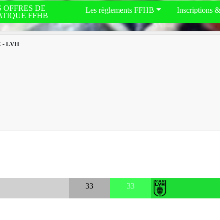
S OFFRES DE
Les règlements FFHB
Inscriptions 
ATIQUE FFHB
 - LVH
33
33