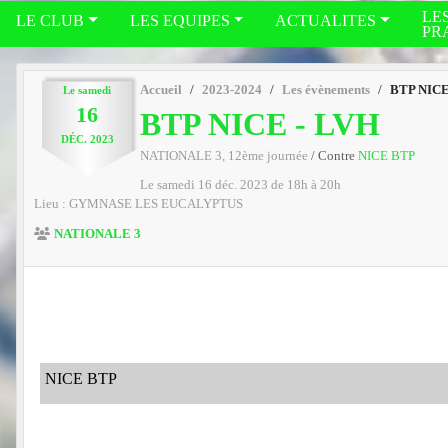
LE
LE CLUB
LES EQUIPES
ACTUALITES
PR
Accueil
2023-2024
Les évènements
BTP NICE
Le
samedi
16
BTP NICE - LVH
DÉC.
2023
NATIONALE 3, 12ème journée
/ Contre
NICE BTP
Le
samedi
16
déc.
2023
de 18h à 20h
Lieu :
GYMNASE LES EUCALYPTUS
NATIONALE 3
NICE BTP