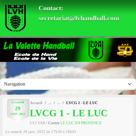
Panneau de gestion des cookies
Contact:
secretariat@lvhandball.com
Le
samedi
Accueil
LVCG 1 - LE LUC
29
LVCG 1 - LE LUC
JANV.
2022
U15 VAR
/ Contre
LE LUC EN PROVENCE
Le
samedi
29
janv.
2022
de 17h30 à 18h45