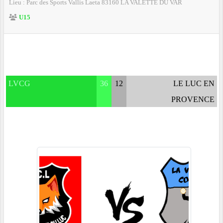
Lieu :
Parc des Sports Vallis Laeta
83160
LA VALETTE DU VAR
U15
LVCG
36
12
LE LUC EN
PROVENCE