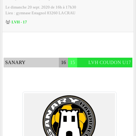
Le
dimanche
20
sept.
2020
de 16h à 17h30
Lieu :
gymnase Estagnol
83260
LA CRAU
LVH - 17
SANARY
16
15
LVH COUDON U17