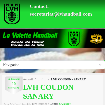
Panneau de gestion des cookies
Contact:
secretariat@lvhandball.com
Le
dimanche
Accueil
LVH COUDON - SANARY
20
LVH COUDON -
SEPT.
2020
SANARY
U17 QUALIF ELITE, 1ère journée
/ Contre
SANARY