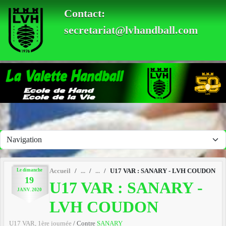
Panneau de gestion des cookies
Contact:
secretariat@lvhandball.com
Le
dimanche
Accueil
U17 VAR : SANARY - LVH COUDON
19
U17 VAR : SANARY -
JANV.
2020
LVH COUDON
U17 VAR, 1ère journée
/ Contre
SANARY