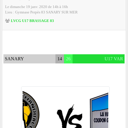
Le
dimanche
19
janv.
2020
de 14h à 16h
Lieu :
Gymnase Perpès
83
SANARY SUR MER
LVCG U17 BRASSAGE 83
SANARY
14
26
U17 VAR