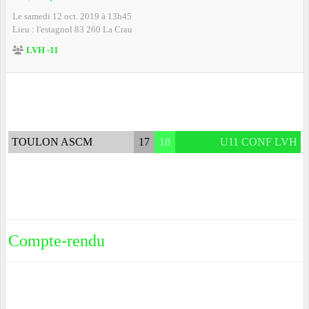
Le
samedi
12
oct.
2019
à 13h45
Lieu :
l'estagnol
83 260
La Crau
LVH -11
TOULON ASCM
17
18
U11 CONF LVH
Compte-rendu