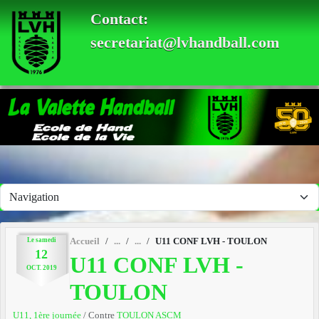
Panneau de gestion des cookies
Contact:
secretariat@lvhandball.com
Le
samedi
Accueil
U11 CONF LVH - TOULON
12
U11 CONF LVH -
OCT.
2019
TOULON
U11, 1ère journée
/ Contre
TOULON ASCM